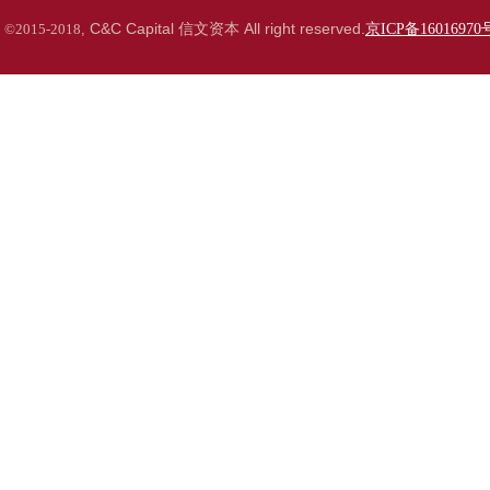
C&C Capital
信文
资本
All right reserved.
©2015-2018
,
京ICP备16016970